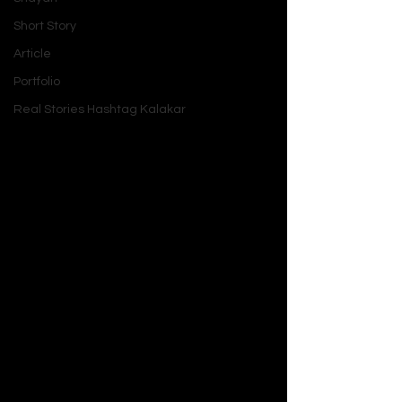
Short Story
Article
Portfolio
Real Stories Hashtag Kalakar