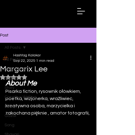
Hashtag
Kalakar
Post
All Posts
Hashtag Kalakar
All Posts
Sep 22, 2025
1 min read
Margarix Lee
Free Verse
Rated NaN out of 5 stars.
Poetry
About Me
Story
Pisarka fiction, rysownik ołówkiem, 
Creative Writing
poetka, wizjonerka, wrażliwiec, 
kreatywna osoba, marzycielka i 
Essay
zakochana pięknie , amator fotografii,
Gazal
Song
Shayari